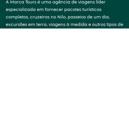
A Marca Tours é uma agência de viagens líder
especializada em fornecer pacotes turísticos
completos, cruzeiros no Nilo, passeios de um dia,
excursões em terra, viagens à medida e outros tipos de
viagens em todo o Egito, partilhando conhecimentos
históricos que darão vida ao passado diante dos teus
olhos.
Ligações rápidas
Sobre nós